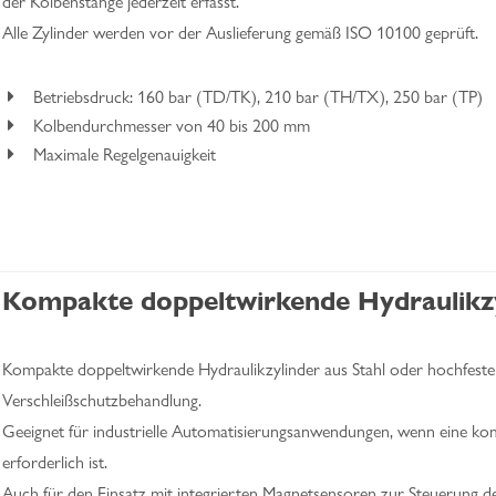
der Kolbenstange jederzeit erfasst.
Alle Zylinder werden vor der Auslieferung gemäß ISO 10100 geprüft.
Betriebsdruck: 160 bar (TD/TK), 210 bar (TH/TX), 250 bar (TP)
Kolbendurchmesser von 40 bis 200 mm
Maximale Regelgenauigkeit
Kompakte doppeltwirkende Hydraulikz
Kompakte doppeltwirkende Hydraulikzylinder aus Stahl oder hochfest
Verschleißschutzbehandlung.
Geeignet für industrielle Automatisierungsanwendungen, wenn eine 
erforderlich ist.
Auch für den Einsatz mit integrierten Magnetsensoren zur Steuerung de